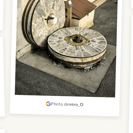
Photo de
vero_O