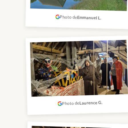
Photo de
Emmanuel L.
Laurence G.
Photo de